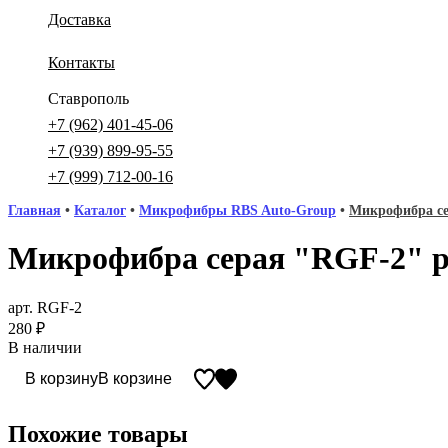
Доставка
Контакты
Ставрополь
+7 (962) 401-45-06
+7 (939) 899-95-55
+7 (999) 712-00-16
Главная
•
Каталог
•
Микрофибры RBS Auto-Group
•
Микрофибра се
Микрофибра серая "RGF-2" р
арт. RGF-2
280
₽
В наличии
В корзину
В корзине
Похожие товары