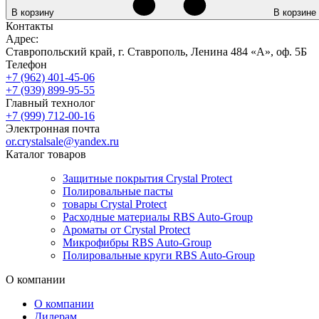
В корзину
В корзине
Контакты
Адрес:
Ставропольский край, г. Ставрополь, Ленина 484 «А», оф. 5Б
Телефон
+7 (962) 401-45-06
+7 (939) 899-95-55
Главный технолог
+7 (999) 712-00-16
Электронная почта
or.crystalsale@yandex.ru
Каталог товаров
Защитные покрытия Crystal Protect
Полировальные пасты
товары Crystal Protect
Расходные материалы RBS Auto-Group
Ароматы от Crystal Protect
Микрофибры RBS Auto-Group
Полировальные круги RBS Auto-Group
О компании
О компании
Дилерам